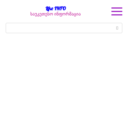
Перейти
Like INFO
к
საუკეთესო ინფორმაცია
контенту
Поиск: