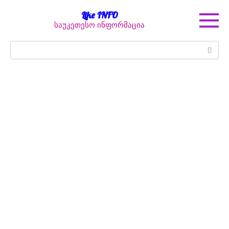
Перейти
Like INFO
к
საუკეთესო ინფორმაცია
контенту
Поиск: