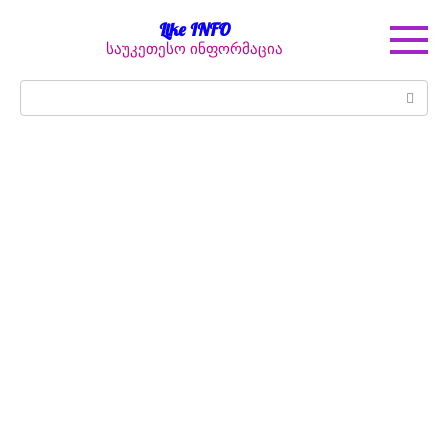
Перейти
Like INFO
к
საუკეთესო ინფორმაცია
контенту
Поиск: