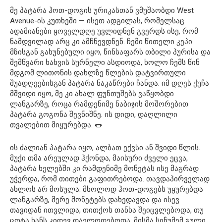
მე პატარა ჰოთ-დოგის ურიკასთან ვმუშაობდი West
Avenue-ის კუთხეში — ისეთ ადგილას, რომელსაც
ადამიანები ყოველდღე უვლიდნენ გვერდს ისე, რომ
ნამდვილად არც კი ამჩნევდნენ. ჩემი წითელი კეპი
მზისგან გახუნებული იყო, წინსაფარს თბილი პურისა და
შემწვარი ხახვის სურნელი ასდიოდა, ხოლო ჩემს წინ
მდგომ ლითონის დახლზე წლების დატვირთული
შუადღეებისგან პატარა ნაკაწრები ჩანდა. იმ დღეს ქუჩა
მშვიდი იყო, მე კი ახალ ფუნთუშებს ვაწყობდი
ლანგარზე, როცა რამდენიმე ნაბიჯის მოშორებით
პატარა გოგონა შევნიშნე. ის დიდი, დაღლილი
თვალებით მიყურებდა. 🌭
ის ძალიან პატარა იყო, ალბათ ექვსი ან შვიდი წლის.
მუქი თმა არეულად ჰქონდა, მაისური ძველი ეცვა,
პატარა ხელებში კი რამდენიმე მონეტას ისე მაგრად
უჭერდა, რომ თითები გაფითრებოდა. თავდაპირველად
ახლოს არ მოსულა. მხოლოდ ჰოთ-დოგებს უყურებდა
ლანგარზე, მერე მონეტებს დახედავდა და ისევ
თავიდან ითვლიდა, თითქოს თანხა შეიცვლებოდა, თუ
ცოტა ხანს კიდევ დაელოდებოდა. მისმა სიჩუმემ გული