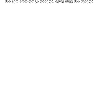
მან ჯერ ჰოთ-დოგს დახედა, მერე ისევ მას შეხედა.