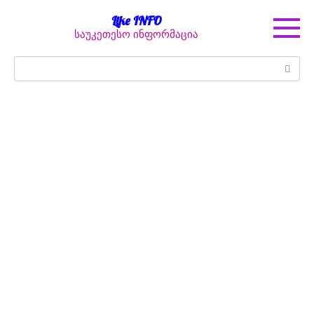
Перейти
Like INFO
к
საუკეთესო ინფორმაცია
контенту
Поиск: