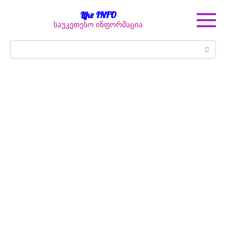
Перейти
Like INFO
к
საუკეთესო ინფორმაცია
контенту
Поиск: