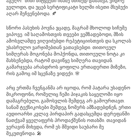
აგეღო.“ მისი სიტყვები იმაზე მძიმედ დამაწვა, ვიდრე
ველოდი, და უცებ სერტიფიკატი ხელში ისეთი მსუბუქი
აღარ მეჩვენებოდა. 🍂
სწორი პასუხის პოვნა ვცადე, მაგრამ მხოლოდ სიჩუმე
ვიპოვე. იმ საღამოსთვის თვეები ვემზადებოდი, მზის
ამოსვლამდე ვიღვიძებდი რეპეტიციისთვის და სკოლას
უსასრულო ვარჯიშებთან ვათავსებდი. თითოეულ
სიმღერას მოგონება მოჰქონდა, თითოეული ნოტა კი
მახსენებდა, რატომ დავიწყე სიმღერა თავიდან.
გამარჯვება არასდროს ყოფილა ერთადერთი მიზეზი,
რის გამოც იმ სცენაზე ვიდექი. 🌸
არც ერთმა ჩვენგანმა არ იცოდა, რომ პატარა უსადენო
მიკროფონი, რომელიც ჩემი პიჯაკის საყელოში იყო
დამაგრებული, გამოსვლის შემდეგ არ გამოურთავთ.
სანამ ტექნიკოსები შემდეგ ნომერს ამზადებდნენ, ერთი
აუდიოარხი კვლავ პირდაპირ გადასცემდა დერეფანში
ნათქვამ ყველაფერს პროდაქშენის ოთახში. თავიდან
ვერავინ მიხვდა, რომ ეს მშვიდი საუბარი მე
მეკუთვნოდა. 🎤