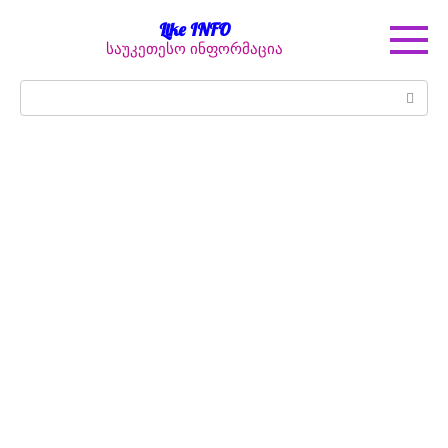
Перейти
Like INFO
к
საუკეთესო ინფორმაცია
контенту
Поиск: