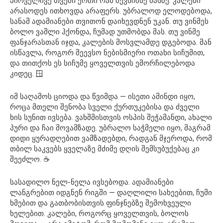
პირველივე თვეში ერთი რამ შევნიშნე მასზე. კალები
არასოდეს ითხოვდა არაფერს. უბრალოდ ელოდებოდა,
სანამ ადამიანები თვითონ დაიხევდნენ უკან. თუ ვინმეს
ბოლო ვაშლი ჰქონდა, ჩუმად უთმობდა მას. თუ ვინმე
ფანჯარასთან იჯდა, კალების მოსვლამდე დგებოდა. მან
ისწავლა, როგორ შეევსო ნებისმიერი ოთახი სიჩუმით,
და თითქოს ეს სიჩუმე ყოველთვის ემორჩილებოდა
კიდეც. 🪟
იმ საღამოს ციოდა და წვიმდა — ისეთი ამინდი იყო,
როცა მთელი შენობა სველი ქურთუკებისა და ძველი
ხის სუნით ივსება. ვახშმისთვის ოსპის შეჭამანდი, ახალი
პური და ჩაი მოვამზადე. უბრალო საჭმელი იყო, მაგრამ
დიდი ყურადღებით ვამზადებდი, რადგან მჯეროდა, რომ
თბილ საკვებს ყველაზე მძიმე დღის შემსუბუქებაც კი
შეეძლო. ☕
სასადილო ნელ-ნელა ივსებოდა. ადამიანები
ლანგრებით იდგნენ რიგში — დაღლილი სახეებით, ჩუმი
ხმებით და გათბობისთვის ფინჯნებზე შემოხვეული
ხელებით. კალები, როგორც ყოველთვის, ბოლოს