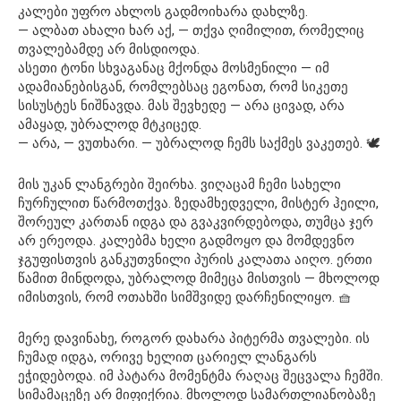
კალები უფრო ახლოს გადმოიხარა დახლზე.
— ალბათ ახალი ხარ აქ, — თქვა ღიმილით, რომელიც
თვალებამდე არ მისდიოდა.
ასეთი ტონი სხვაგანაც მქონდა მოსმენილი — იმ
ადამიანებისგან, რომლებსაც ეგონათ, რომ სიკეთე
სისუსტეს ნიშნავდა. მას შევხედე — არა ცივად, არა
ამაყად, უბრალოდ მტკიცედ.
— არა, — ვუთხარი. — უბრალოდ ჩემს საქმეს ვაკეთებ. 🕊️
მის უკან ლანგრები შეირხა. ვიღაცამ ჩემი სახელი
ჩურჩულით წარმოთქვა. ზედამხედველი, მისტერ ჰეილი,
შორეულ კართან იდგა და გვაკვირდებოდა, თუმცა ჯერ
არ ერეოდა. კალებმა ხელი გადმოყო და მომდევნო
ჯგუფისთვის განკუთვნილი პურის კალათა აიღო. ერთი
წამით მინდოდა, უბრალოდ მიმეცა მისთვის — მხოლოდ
იმისთვის, რომ ოთახში სიმშვიდე დარჩენილიყო. 🧺
მერე დავინახე, როგორ დახარა პიტერმა თვალები. ის
ჩუმად იდგა, ორივე ხელით ცარიელ ლანგარს
ეჭიდებოდა. იმ პატარა მომენტმა რაღაც შეცვალა ჩემში.
სიმამაცეზე არ მიფიქრია. მხოლოდ სამართლიანობაზე