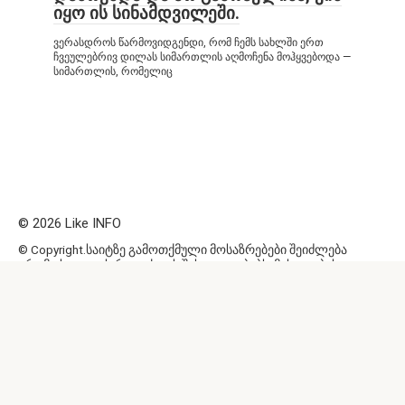
იყო ის სინამდვილეში.
ვერასდროს წარმოვიდგენდი, რომ ჩემს სახლში ერთ
ჩვეულებრივ დილას სიმართლის აღმოჩენა მოჰყვებოდა —
სიმართლის, რომელიც
© 2026 Like INFO
© Copyright.საიტზე გამოთქმული მოსაზრებები შეიძლება
არ ემთხვეოდეს რედაქციის შეხედულებებს. მასალების
გამოყენება და მათი რეპროდუქცია ნებისმიერი
ფორმით, მათ შორის ელექტრონული მედიის
საშუალებით, დასაშვებია მხოლოდ საძიებო სისტემების
მიერ ინდექსაციისთვის ღია LIKE INFO ვებსაიტის აქტიური
ბმულით. ვებგვერდზე გამოთქმული მოსაზრებები სულაც
არ ემთხვევა საიტის რედაქციის შეხედულებებს
ვებგვერდი არ არის პასუხისმგებელი რეკლამის
შინაარსზე.