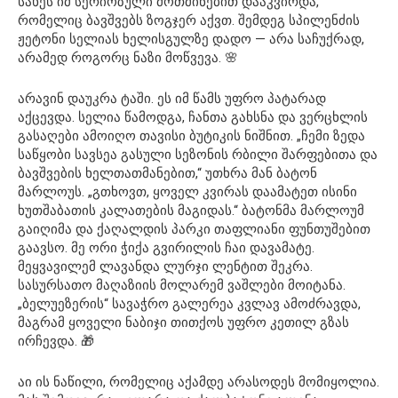
სახეს იმ სერიოზული მოთმინებით დააკვირდა,
რომელიც ბავშვებს ზოგჯერ აქვთ. შემდეგ სპილენძის
ჟეტონი სელიას ხელისგულზე დადო — არა საჩუქრად,
არამედ როგორც ნაზი მოწვევა. 🌸
არავინ დაუკრა ტაში. ეს იმ წამს უფრო პატარად
აქცევდა. სელია წამოდგა, ჩანთა გახსნა და ვერცხლის
გასაღები ამოიღო თავისი ბუტიკის ნიშნით. „ჩემი ზედა
საწყობი სავსეა გასული სეზონის რბილი შარფებითა და
ბავშვების ხელთათმანებით,“ უთხრა მან ბატონ
მარლოუს. „გთხოვთ, ყოველ კვირას დაამატეთ ისინი
ხუთშაბათის კალათების მაგიდას.“ ბატონმა მარლოუმ
გაიღიმა და ქაღალდის პარკი თაფლიანი ფუნთუშებით
გაავსო. მე ორი ჭიქა გვირილის ჩაი დავამატე.
მეყვავილემ ლავანდა ლურჯი ლენტით შეკრა.
სასურსათო მაღაზიის მოლარემ ვაშლები მოიტანა.
„ბელუეზერის“ სავაჭრო გალერეა კვლავ ამოძრავდა,
მაგრამ ყოველი ნაბიჯი თითქოს უფრო კეთილ გზას
ირჩევდა. 🎁
აი ის ნაწილი, რომელიც აქამდე არასოდეს მომიყოლია.