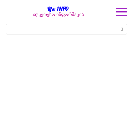
Перейти
Like INFO
к
საუკეთესო ინფორმაცია
контенту
Поиск: