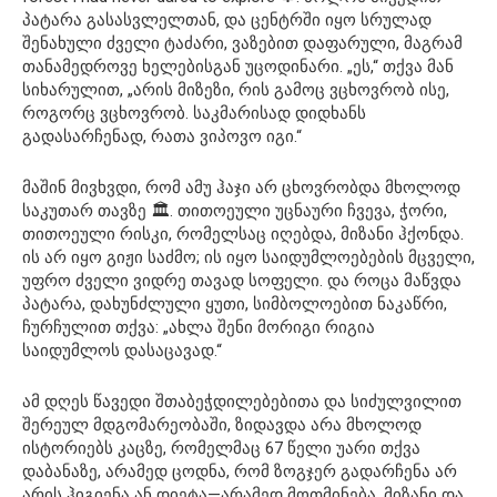
პატარა გასასვლელთან, და ცენტრში იყო სრულად
შენახული ძველი ტაძარი, ვაზებით დაფარული, მაგრამ
თანამედროვე ხელებისგან უცოდინარი. „ეს,“ თქვა მან
სიხარულით, „არის მიზეზი, რის გამოც ვცხოვრობ ისე,
როგორც ვცხოვრობ. საკმარისად დიდხანს
გადასარჩენად, რათა ვიპოვო იგი.“
მაშინ მივხვდი, რომ ამუ ჰაჯი არ ცხოვრობდა მხოლოდ
საკუთარ თავზე 🏛️. თითოეული უცნაური ჩვევა, ჭორი,
თითოეული რისკი, რომელსაც იღებდა, მიზანი ჰქონდა.
ის არ იყო გიჟი საძმო; ის იყო საიდუმლოებების მცველი,
უფრო ძველი ვიდრე თავად სოფელი. და როცა მაწვდა
პატარა, დახუნძლული ყუთი, სიმბოლოებით ნაკაწრი,
ჩურჩულით თქვა: „ახლა შენი მორიგი რიგია
საიდუმლოს დასაცავად.“
ამ დღეს წავედი შთაბეჭდილებებითა და სიძულვილით
შერეულ მდგომარეობაში, ზიდავდა არა მხოლოდ
ისტორიებს კაცზე, რომელმაც 67 წელი უარი თქვა
დაბანაზე, არამედ ცოდნა, რომ ზოგჯერ გადარჩენა არ
არის ჰიგიენა ან დიეტა—არამედ მოთმინება, მიზანი და