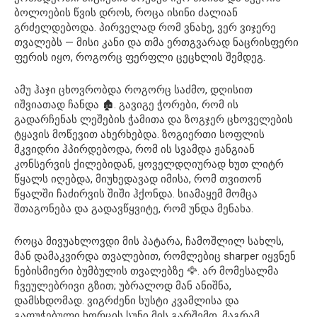
ბოლოების წვის დროს, როცა ისინი ძალიან
გრძელდებოდა. პირველად რომ ვნახე, ვერ ვიჯერე
თვალებს — მისი კანი და თმა ერთგვარად ნაცრისფერი
ფერის იყო, როგორც ფერფლი ცეცხლის შემდეგ.
ამუ ჰაჯი ცხოვრობდა როგორც საძმო, დღისით
იშვიათად ჩანდა 🏚️. გავიგე ჭორები, რომ ის
გადარჩენას ლეშების ჭამითა და ზოგჯერ ცხოველების
ტყავის მოწევით ახერხებდა. ზოგიერთი სოფლის
მკვიდრი ჰპირდებოდა, რომ ის სვამდა ჟანგიან
კონსერვის ქილებიდან, ყოველდღიურად ხუთ ლიტრ
წყალს იღებდა, მიუხედავად იმისა, რომ თვითონ
წყალში ჩაძირვის შიში ჰქონდა. სიამაყემ მომცა
შთაგონება და გადავწყვიტე, რომ უნდა მენახა.
როცა მივუახლოვდი მის პატარა, ჩამოშლილ სახლს,
მან დამაკვირდა თვალებით, რომლებიც sharper იყვნენ
ნებისმიერი ბუმბულის თვალებზე 🦅. არ მომესალმა
ჩვეულებრივი გზით; უბრალოდ მან ანიშნა,
დამსხდომად. ვიგრძენი სუსტი კვამლისა და
გაფუჭებული ხორცის სუნი მის გარშემო, მაგრამ