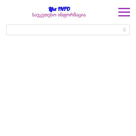
Перейти
Like INFO
к
საუკეთესო ინფორმაცია
контенту
Поиск: